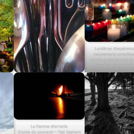
Lumières d’espéranc
mouvement compliqué
certain et facilement sim
vers l’avant et vers l
La flamme éternelle
Crypte du souvenir – Yad Vashem