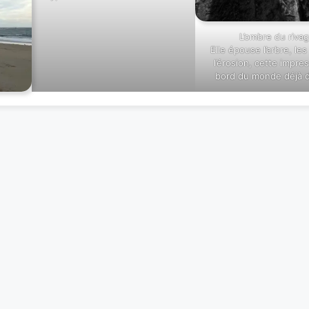
L’ombre du riva
Elle épouse l’arbre, les
l’érosion, cette impre
bord du monde déjà d