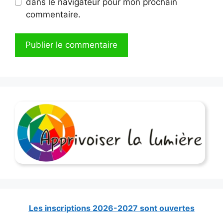
dans le navigateur pour mon prochain
commentaire.
A
l
t
e
r
n
a
t
i
v
e
:
Les inscriptions 2026-2027 sont ouvertes