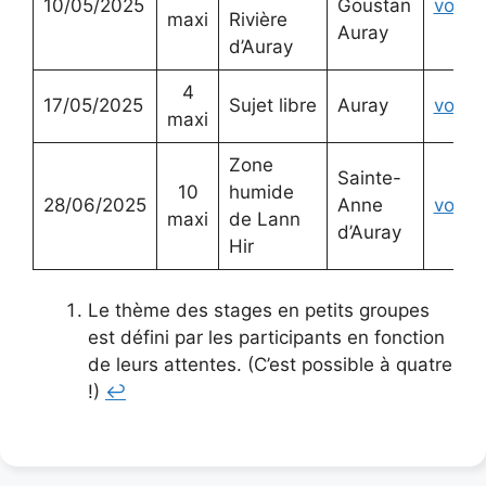
10/05/2025
Goustan
voir
maxi
Rivière
Auray
d’Auray
4
17/05/2025
Sujet libre
Auray
voir
maxi
Zone
Sainte-
10
humide
28/06/2025
Anne
voir
maxi
de Lann
d’Auray
Hir
Le thème des stages en petits groupes
est défini par les participants en fonction
de leurs attentes. (C’est possible à quatre
!)
↩︎