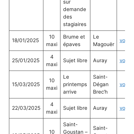
sur
demande
des
stagiaires
10
Brume et
Le
18/01/2025
voir
maxi
épaves
Magouër
4
25/01/2025
Sujet libre
Auray
voir
maxi
Le
Saint-
10
15/03/2025
printemps
Dégan
voir
maxi
arrive
Brec’h
4
22/03/2025
Sujet libre
Auray
voir
maxi
Saint-
Saint-
10
Goustan –