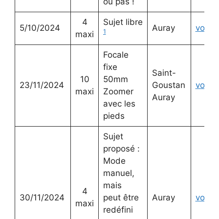
ou pas !
4
Sujet libre
5/10/2024
Auray
voir
1
maxi
Focale
fixe
Saint-
10
50mm
23/11/2024
Goustan
voir
maxi
Zoomer
Auray
avec les
pieds
Sujet
proposé :
Mode
manuel,
mais
4
30/11/2024
peut être
Auray
voir
maxi
redéfini