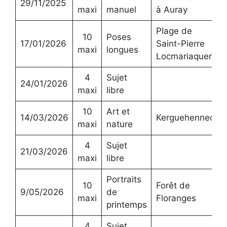
29/11/2025
maxi
manuel
à Auray
Plage de
10
Poses
17/01/2026
Saint-Pierre
maxi
longues
Locmariaquer
4
Sujet
24/01/2026
maxi
libre
10
Art et
14/03/2026
Kerguehennec
maxi
nature
4
Sujet
21/03/2026
maxi
libre
Portraits
10
Forêt de
9/05/2026
de
maxi
Floranges
printemps
4
Sujet