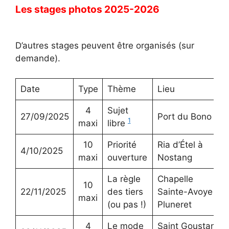
Les stages photos 2025-2026
D’autres stages peuvent être organisés (sur
demande).
Date
Type
Thème
Lieu
4
Sujet
27/09/2025
Port du Bono
1
maxi
libre
10
Priorité
Ria d’Étel à
4/10/2025
maxi
ouverture
Nostang
La règle
Chapelle
10
22/11/2025
des tiers
Sainte-Avoye
maxi
(ou pas !)
Pluneret
4
Le mode
Saint Goustan