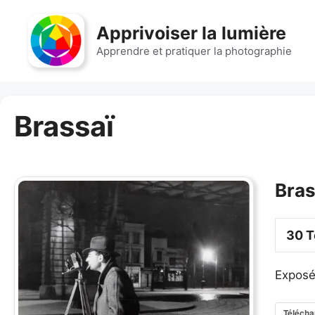
Aller
au
Apprivoiser la lumière
contenu
Apprendre et pratiquer la photographie
Brassaï
Bras
30
T
Exposé
Télécha