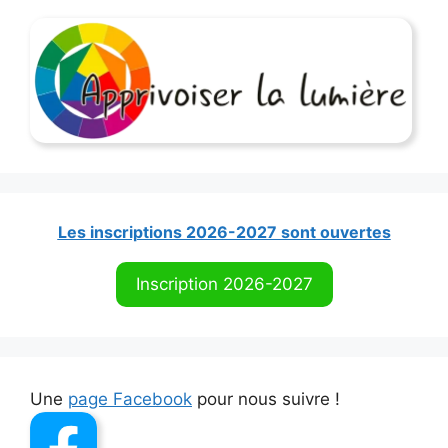
e
r
n
a
t
i
v
e
:
Les inscriptions 2026-2027 sont ouvertes
Inscription 2026-2027
Une
page Facebook
pour nous suivre !