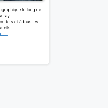
ographique le long de
’Auray.
ou·te·s et à tous les
areils.
lus…