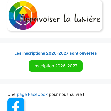
e
r
n
a
t
i
v
e
:
Les inscriptions 2026-2027 sont ouvertes
Inscription 2026-2027
Une
page Facebook
pour nous suivre !